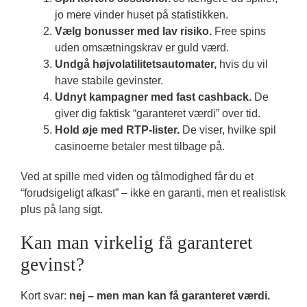
jo mere vinder huset på statistikken.
Vælg bonusser med lav risiko.
Free spins
uden omsætningskrav er guld værd.
Undgå højvolatilitetsautomater,
hvis du vil
have stabile gevinster.
Udnyt kampagner med fast cashback.
De
giver dig faktisk “garanteret værdi” over tid.
Hold øje med RTP-lister.
De viser, hvilke spil
casinoerne betaler mest tilbage på.
Ved at spille med viden og tålmodighed får du et
“forudsigeligt afkast” – ikke en garanti, men et realistisk
plus på lang sigt.
Kan man virkelig få garanteret
gevinst?
Kort svar:
nej – men man kan få garanteret værdi.