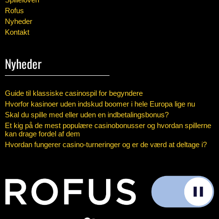
Rofus
Nyheder
Kontakt
Nyheder
Guide til klassiske casinospil for begyndere
Hvorfor kasinoer uden indskud boomer i hele Europa lige nu
Skal du spille med eller uden en indbetalingsbonus?
Et kig på de mest populære casinobonusser og hvordan spillerne
kan drage fordel af dem
Hvordan fungerer casino-turneringer og er de værd at deltage i?