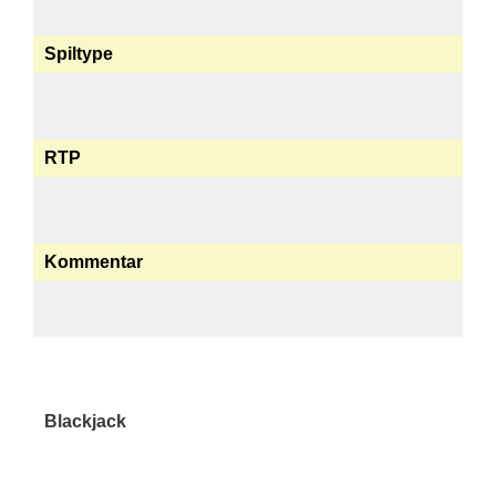
Spiltype
RTP
Kommentar
Blackjack