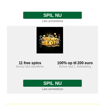
SPIL NU
Læs anmeldelse
11 free spins
100% op til 200 euro
Bonus Ved Oprettelse
Bonus Ved 1. Indbetaling
SPIL NU
Læs anmeldelse