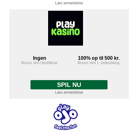
Læs anmeldelse
Ingen
100% op til 500 kr.
Bonus Ved Oprettelse
Bonus Ved 1. Indbetaling
SPIL NU
Læs anmeldelse