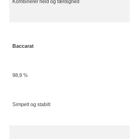
Kombinerer held og færdighed
Baccarat
98,9 %
Simpelt og stabilt