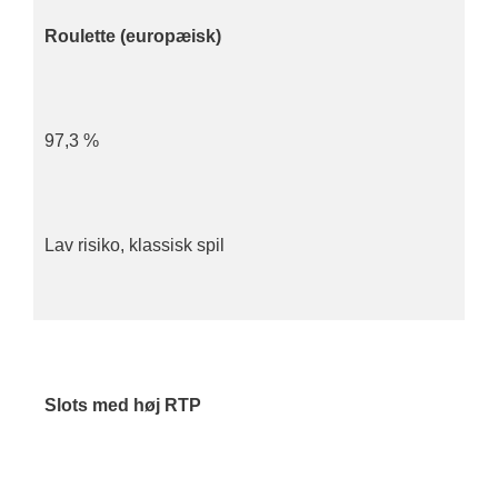
Roulette (europæisk)
97,3 %
Lav risiko, klassisk spil
Slots med høj RTP