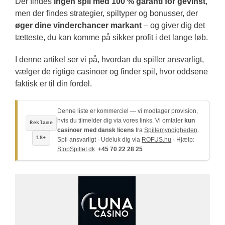
Der findes
ingen spil med 100 % garanti for gevinst
,
men der findes strategier, spiltyper og bonusser, der
øger dine vinderchancer markant
– og giver dig det
tætteste, du kan komme på sikker profit i det lange løb.
I denne artikel ser vi på, hvordan du spiller ansvarligt,
vælger de rigtige casinoer og finder spil, hvor oddsene
faktisk er til din fordel.
Denne liste er kommerciel — vi modtager provision,
hvis du tilmelder dig via vores links. Vi omtaler
kun
Reklame
casinoer med dansk licens
fra
Spillemyndigheden
.
18+
Spil ansvarligt · Udeluk dig via
ROFUS.nu
· Hjælp:
StopSpillet.dk
+45 70 22 28 25