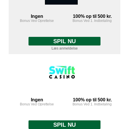
Ingen
100% op til 500 kr.
Bonus Ved Oprettelse
Bonus Ved 1. Indbetaling
SPIL NU
Læs anmeldelse
Ingen
100% op til 500 kr.
Bonus Ved Oprettelse
Bonus Ved 1. Indbetaling
SPIL NU