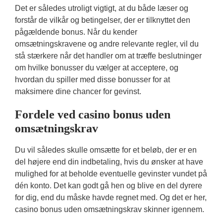
Det er således utroligt vigtigt, at du både læser og
forstår de vilkår og betingelser, der er tilknyttet den
pågældende bonus. Når du kender
omsætningskravene og andre relevante regler, vil du
stå stærkere når det handler om at træffe beslutninger
om hvilke bonusser du vælger at acceptere, og
hvordan du spiller med disse bonusser for at
maksimere dine chancer for gevinst.
Fordele ved casino bonus uden
omsætningskrav
Du vil således skulle omsætte for et beløb, der er en
del højere end din indbetaling, hvis du ønsker at have
mulighed for at beholde eventuelle gevinster vundet på
dén konto. Det kan godt gå hen og blive en del dyrere
for dig, end du måske havde regnet med. Og det er her,
casino bonus uden omsætningskrav skinner igennem.