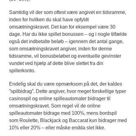
Samtidig vil der som oftest være angivet en tidsramme,
inden for hvilken du skal have opfyldt
omsætningskravet. Det kan for eksempel være 30
dage. Har du ikke spillet bonussen – og i nogle tilfælde
også det indbetalte beløb – igennem det antal gange,
som omsætningskravet angiver, inden for denne
tidsramme, vil bonusbeløbet og eventuelle gevinster
vundet ved hjælp af dette blive slettet fra din
spillerkonto.
Endelig skal du være opmærksom på det, der kaldes
”spilbidrag”. Dette angiver, hvor meget forskellige typer
casinospil og online spilleautomater bidrager til
omsætningskravet. Som regel vil de online
spilleautomater bidrage med 100%, mens bordspil
som Roulette, Blackjack og Baccarat kun bidrager med
10% eller 20% – eller måske endda slet ikke.