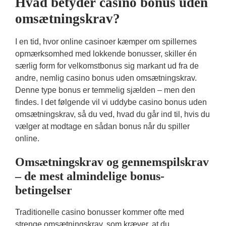
Hvad betyder casino bonus uden
omsætningskrav?
I en tid, hvor online casinoer kæmper om spillernes
opmærksomhed med lokkende bonusser, skiller én
særlig form for velkomstbonus sig markant ud fra de
andre, nemlig casino bonus uden omsætningskrav.
Denne type bonus er temmelig sjælden – men den
findes. I det følgende vil vi uddybe casino bonus uden
omsætningskrav, så du ved, hvad du går ind til, hvis du
vælger at modtage en sådan bonus når du spiller
online.
Omsætningskrav og gennemspilskrav
– de mest almindelige bonus-
betingelser
Traditionelle casino bonusser kommer ofte med
strenge omsætningskrav, som kræver, at du