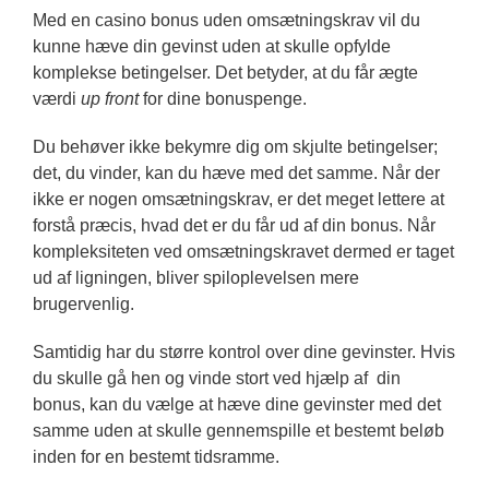
Med en casino bonus uden omsætningskrav vil du
kunne hæve din gevinst uden at skulle opfylde
komplekse betingelser. Det betyder, at du får ægte
værdi
up front
for dine bonuspenge.
Du behøver ikke bekymre dig om skjulte betingelser;
det, du vinder, kan du hæve med det samme. Når der
ikke er nogen omsætningskrav, er det meget lettere at
forstå præcis, hvad det er du får ud af din bonus. Når
kompleksiteten ved omsætningskravet dermed er taget
ud af ligningen, bliver spiloplevelsen mere
brugervenlig.
Samtidig har du større kontrol over dine gevinster. Hvis
du skulle gå hen og vinde stort ved hjælp af din
bonus, kan du vælge at hæve dine gevinster med det
samme uden at skulle gennemspille et bestemt beløb
inden for en bestemt tidsramme.