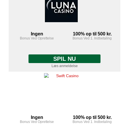
Ingen
100% op til 500 kr.
Bonus Ved Oprettelse
Bonus Ved 1. Indbetaling
SPIL NU
Læs anmeldelse
Ingen
100% op til 500 kr.
Bonus Ved Oprettelse
Bonus Ved 1. Indbetaling