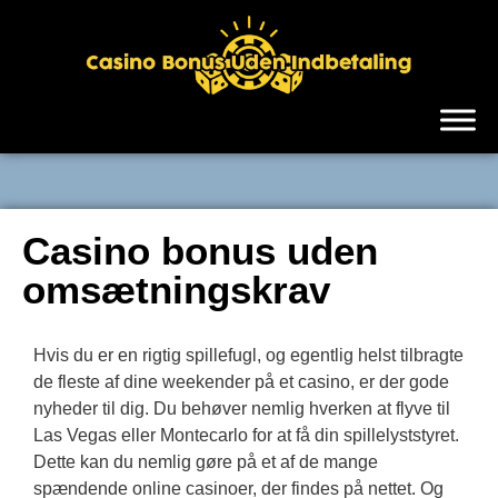
Casino bonus uden
omsætningskrav
Hvis du er en rigtig spillefugl, og egentlig helst tilbragte
de fleste af dine weekender på et casino, er der gode
nyheder til dig. Du behøver nemlig hverken at flyve til
Las Vegas eller Montecarlo for at få din spillelyststyret.
Dette kan du nemlig gøre på et af de mange
spændende online casinoer, der findes på nettet. Og