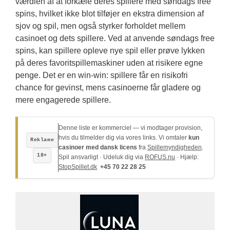
værdien af at forkæle deres spillere med søndags free
spins, hvilket ikke blot tilføjer en ekstra dimension af
sjov og spil, men også styrker forholdet mellem
casinoet og dets spillere. Ved at anvende søndags free
spins, kan spillere opleve nye spil eller prøve lykken
på deres favoritspillemaskiner uden at risikere egne
penge. Det er en win-win: spillere får en risikofri
chance for gevinst, mens casinoerne får gladere og
mere engagerede spillere.
Denne liste er kommerciel — vi modtager provision,
hvis du tilmelder dig via vores links. Vi omtaler
kun
Reklame
casinoer med dansk licens
fra
Spillemyndigheden
.
18+
Spil ansvarligt · Udeluk dig via
ROFUS.nu
· Hjælp:
StopSpillet.dk
+45 70 22 28 25