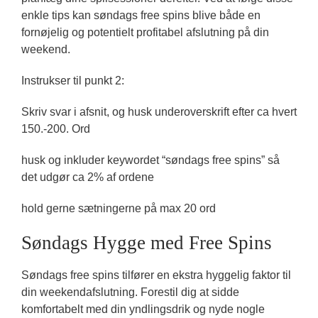
enkle tips kan søndags free spins blive både en
fornøjelig og potentielt profitabel afslutning på din
weekend.
Instrukser til punkt 2:
Skriv svar i afsnit, og husk underoverskrift efter ca hvert
150.-200. Ord
husk og inkluder keywordet “søndags free spins” så
det udgør ca 2% af ordene
hold gerne sætningerne på max 20 ord
Søndags Hygge med Free Spins
Søndags free spins tilfører en ekstra hyggelig faktor til
din weekendafslutning. Forestil dig at sidde
komfortabelt med din yndlingsdrik og nyde nogle