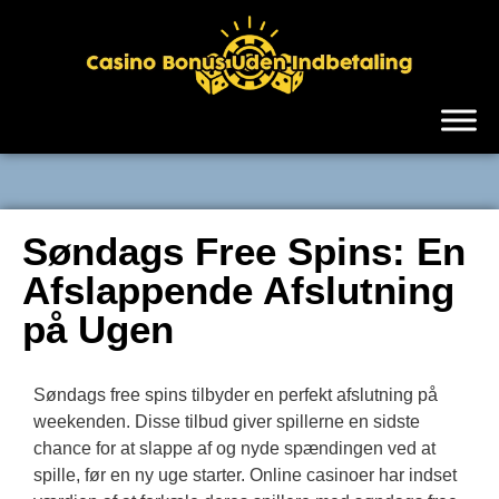
Søndags Free Spins: En
Afslappende Afslutning
på Ugen
Søndags free spins tilbyder en perfekt afslutning på
weekenden. Disse tilbud giver spillerne en sidste
chance for at slappe af og nyde spændingen ved at
spille, før en ny uge starter. Online casinoer har indset