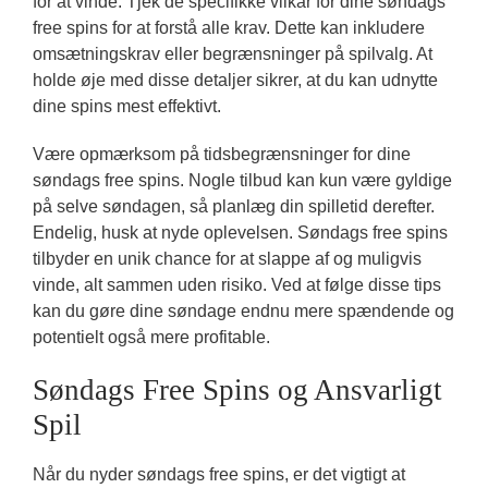
for at vinde. Tjek de specifikke vilkår for dine søndags
free spins for at forstå alle krav. Dette kan inkludere
omsætningskrav eller begrænsninger på spilvalg. At
holde øje med disse detaljer sikrer, at du kan udnytte
dine spins mest effektivt.
Være opmærksom på tidsbegrænsninger for dine
søndags free spins. Nogle tilbud kan kun være gyldige
på selve søndagen, så planlæg din spilletid derefter.
Endelig, husk at nyde oplevelsen. Søndags free spins
tilbyder en unik chance for at slappe af og muligvis
vinde, alt sammen uden risiko. Ved at følge disse tips
kan du gøre dine søndage endnu mere spændende og
potentielt også mere profitable.
Søndags Free Spins og Ansvarligt
Spil
Når du nyder søndags free spins, er det vigtigt at