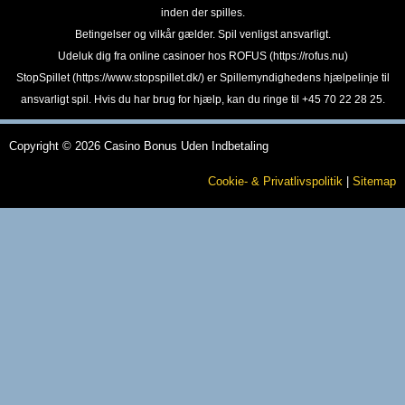
inden der spilles.
Betingelser og vilkår gælder. Spil venligst ansvarligt.
Udeluk dig fra online casinoer hos ROFUS (
https://rofus.nu
)
StopSpillet (
https://www.stopspillet.dk/
) er Spillemyndighedens hjælpelinje til
ansvarligt spil. Hvis du har brug for hjælp, kan du ringe til +45 70 22 28 25.
Copyright © 2026
Casino Bonus Uden Indbetaling
Cookie- & Privatlivspolitik
|
Sitemap