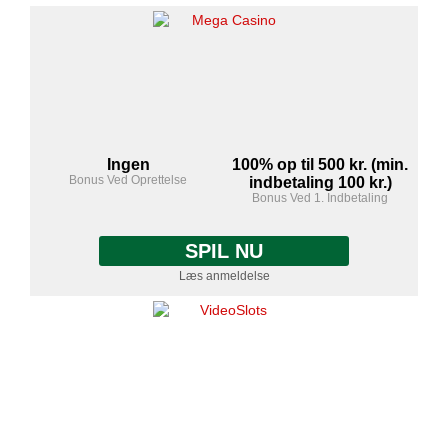
Ingen
100% op til 500 kr. (min.
Bonus Ved Oprettelse
indbetaling 100 kr.)
Bonus Ved 1. Indbetaling
SPIL NU
Læs anmeldelse