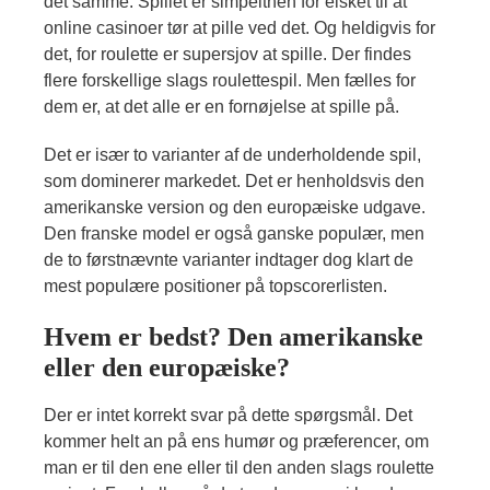
det samme. Spillet er simpelthen for elsket til at
online casinoer tør at pille ved det. Og heldigvis for
det, for roulette er supersjov at spille. Der findes
flere forskellige slags roulettespil. Men fælles for
dem er, at det alle er en fornøjelse at spille på.
Det er især to varianter af de underholdende spil,
som dominerer markedet. Det er henholdsvis den
amerikanske version og den europæiske udgave.
Den franske model er også ganske populær, men
de to førstnævnte varianter indtager dog klart de
mest populære positioner på topscorerlisten.
Hvem er bedst? Den amerikanske
eller den europæiske?
Der er intet korrekt svar på dette spørgsmål. Det
kommer helt an på ens humør og præferencer, om
man er til den ene eller til den anden slags roulette