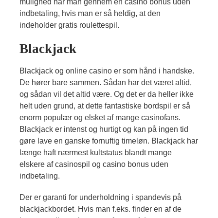
mulighed har man gennem en casino bonus uden
indbetaling, hvis man er så heldig, at den
indeholder gratis roulettespil.
Blackjack
Blackjack og online casino er som hånd i handske.
De hører bare sammen. Sådan har det været altid,
og sådan vil det altid være. Og det er da heller ikke
helt uden grund, at dette fantastiske bordspil er så
enorm populær og elsket af mange casinofans.
Blackjack er intenst og hurtigt og kan på ingen tid
gøre lave en ganske fornuftig timeløn. Blackjack har
længe haft nærmest kultstatus blandt mange
elskere af casinospil og casino bonus uden
indbetaling.
Der er garanti for underholdning i spandevis på
blackjackbordet. Hvis man f.eks. finder en af de