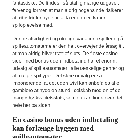
fantastiske. De findes i så utallig mange udgaver,
farver og former, at man aldrig nogensinde risikerer
at løbe tør for nye spil at få endnu en kanon
spiloplevelse med.
Denne alsidighed og utrolige variation i spillene på
spilleautomaterne er den helt overvejende årsag til,
at man aldrig bliver træt af slots. De fleste casino
sider med bonus uden indbetaling har et enormt
udvalg af spilleautomater i alle tænkelige genrer og
af mulige spiltyper. Det store udvalg er så
imponerende, at det uden tvivl kan anbefales alle
gamblere at nyde en stund i selskab med en af de
mange højkvalitetsslots, som du kan finde over det
hele her på siden.
En casino bonus uden indbetaling
kan forlænge hyggen med
spilleautomater