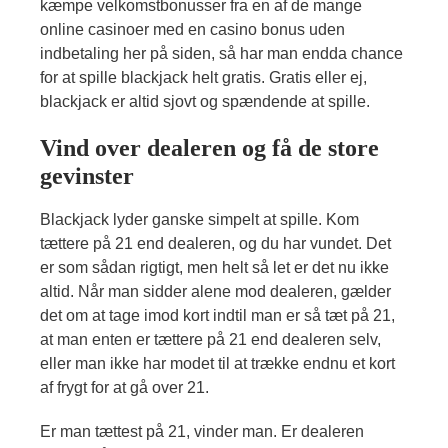
kæmpe velkomstbonusser fra en af de mange
online casinoer med en casino bonus uden
indbetaling her på siden, så har man endda chance
for at spille blackjack helt gratis. Gratis eller ej,
blackjack er altid sjovt og spændende at spille.
Vind over dealeren og få de store
gevinster
Blackjack lyder ganske simpelt at spille. Kom
tættere på 21 end dealeren, og du har vundet. Det
er som sådan rigtigt, men helt så let er det nu ikke
altid. Når man sidder alene mod dealeren, gælder
det om at tage imod kort indtil man er så tæt på 21,
at man enten er tættere på 21 end dealeren selv,
eller man ikke har modet til at trække endnu et kort
af frygt for at gå over 21.
Er man tættest på 21, vinder man. Er dealeren