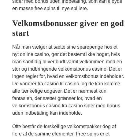
sider med bonus uden indbetaling, som kan tilbyde
en masse free spins til nye spillere.
Velkomstbonusser giver en god
start
Når man vælger at sætte sine sparepenge hos et
nyt online casino, gør det bestemt ikke noget, hvis
man samtidig bliver budt varmt velkommen med en
stor og indbringende velkomstbonus casino. Det er
ingen regler for, hvad en velkomstbonus indeholder.
De varierer fra casino til casino, og de kan komme i
alle tænkelige udgaver. Det er nærmest kun
fantasien, der sætter grænser for, hvad en
velkomstbonus casino fra casino sider med bonus
uden indbetaling kan indeholde.
Ofte består de forskellige velkomstpakker dog af
flere af de samme elementer. Free spins er et