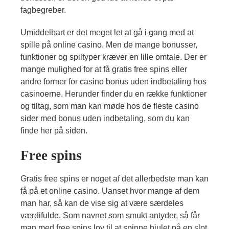
fagbegreber.
Umiddelbart er det meget let at gå i gang med at
spille på online casino. Men de mange bonusser,
funktioner og spiltyper kræver en lille omtale. Der er
mange mulighed for at få gratis free spins eller
andre former for casino bonus uden indbetaling hos
casinoerne. Herunder finder du en række funktioner
og tiltag, som man kan møde hos de fleste casino
sider med bonus uden indbetaling, som du kan
finde her på siden.
Free spins
Gratis free spins er noget af det allerbedste man kan
få på et online casino. Uanset hvor mange af dem
man har, så kan de vise sig at være særdeles
værdifulde. Som navnet som smukt antyder, så får
man med free spins lov til at spinne hjulet på en slot