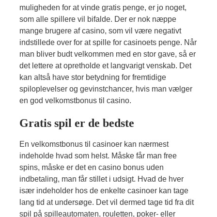
muligheden for at vinde gratis penge, er jo noget,
som alle spillere vil bifalde. Der er nok næppe
mange brugere af casino, som vil være negativt
indstillede over for at spille for casinoets penge. Når
man bliver budt velkommen med en stor gave, så er
det lettere at opretholde et langvarigt venskab. Det
kan altså have stor betydning for fremtidige
spiloplevelser og gevinstchancer, hvis man vælger
en god velkomstbonus til casino.
Gratis spil er de bedste
En velkomstbonus til casinoer kan nærmest
indeholde hvad som helst. Måske får man free
spins, måske er det en casino bonus uden
indbetaling, man får stillet i udsigt. Hvad de hver
især indeholder hos de enkelte casinoer kan tage
lang tid at undersøge. Det vil dermed tage tid fra dit
spil på spilleautomaten, rouletten, poker- eller