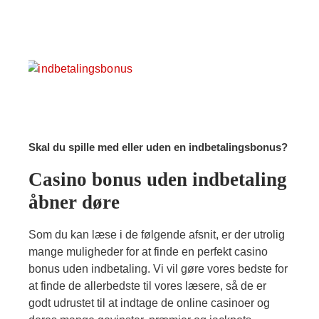
Skal du spille med eller uden en indbetalingsbonus?
Casino bonus uden indbetaling
åbner døre
Som du kan læse i de følgende afsnit, er der utrolig
mange muligheder for at finde en perfekt casino
bonus uden indbetaling. Vi vil gøre vores bedste for
at finde de allerbedste til vores læsere, så de er
godt udrustet til at indtage de online casinoer og