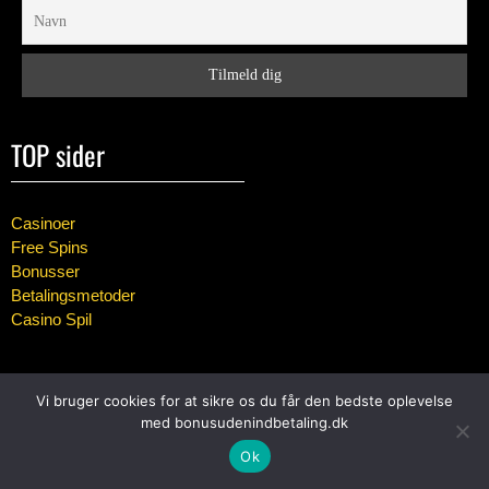
TOP sider
Casinoer
Free Spins
Bonusser
Betalingsmetoder
Casino Spil
Information
Vi bruger cookies for at sikre os du får den bedste oplevelse
med bonusudenindbetaling.dk
Ok
Gennemspilskrav
Spilleloven