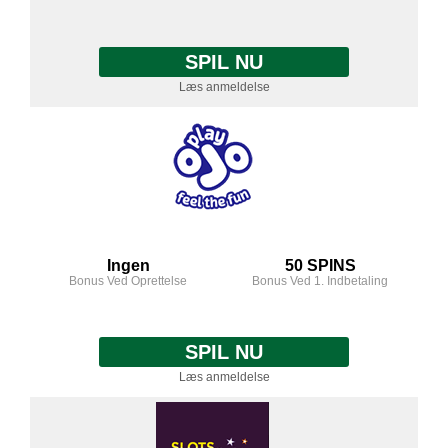
SPIL NU
Læs anmeldelse
Ingen
50 SPINS
Bonus Ved Oprettelse
Bonus Ved 1. Indbetaling
SPIL NU
Læs anmeldelse