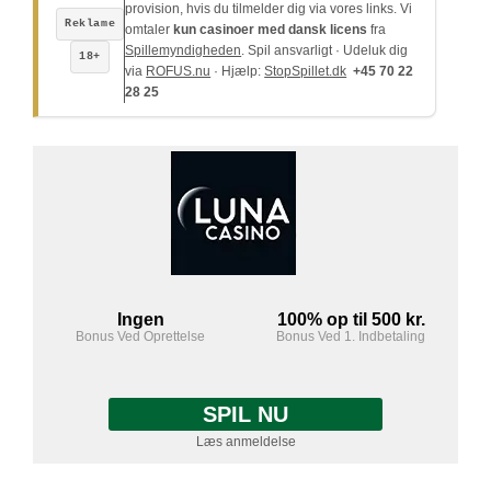
provision, hvis du tilmelder dig via vores links. Vi
Reklame
omtaler
kun casinoer med dansk licens
fra
Spillemyndigheden
. Spil ansvarligt · Udeluk dig
18+
via
ROFUS.nu
· Hjælp:
StopSpillet.dk
+45 70 22
28 25
Ingen
100% op til 500 kr.
Bonus Ved Oprettelse
Bonus Ved 1. Indbetaling
SPIL NU
Læs anmeldelse