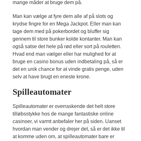
mange måder at bruge dem på.
Man kan vælge at fyre dem alle af på slots og
krydse fingre for en Mega Jackpot. Eller man kan
tage dem med på pokerbordet og bluffer sig
gennem til store bunker kolde kontanter. Man kan
også satse det hele på rød eller sort på rouletten.
Hvad end man vælger eller har mulighed for at
bruge en casino bonus uden indbetaling på, så er
det en unik chance for at vinde gratis penge, uden
selv at have brugt en eneste krone.
Spilleautomater
Spilleautomater er overraskende det helt store
tilløbsstykke hos de mange fantastiske online
casinoer, vi varmt anbefaler her på siden. Uanset
hvordan man vender og drejer det, så er det ikke til
at komme uden om, at spilleautomater bare er