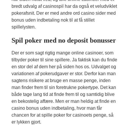
bredt udvalg af casinospil har da også et veludviklet
pokerafsnit. Der er med andre ord casino sider med
bonus uden indbetaling nok til at få stillet
spillelysten.
Spil poker med no deposit bonusser
Der er som sagt rigtig mange online casinoer, som
tilbyder poker til sine spillere. Ja faktisk kan du finde
en stor del af dem her på siden hos os. Udvalget og
variationen af pokerudgaver er stor. Derfor kan man
sagtens risikere at bruge en masse penge, inden
man finder frem til sin foretrukne pokertype. Det kan
både tage lang tid at finde frem til og samtidig blive
en bekostelig affære. Men er man heldig at finde en
casino bonus uden indbetaling, hvor man får
chancen for at spille poker for casinoets penge, så
er lykken gjort.