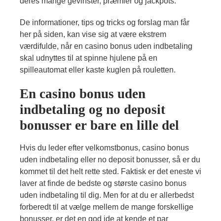
deres mange gevinster, præmier og jackpots.
De informationer, tips og tricks og forslag man får
her på siden, kan vise sig at være ekstrem
værdifulde, når en casino bonus uden indbetaling
skal udnyttes til at spinne hjulene på en
spilleautomat eller kaste kuglen på rouletten.
En casino bonus uden
indbetaling og no deposit
bonusser er bare en lille del
Hvis du leder efter velkomstbonus, casino bonus
uden indbetaling eller no deposit bonusser, så er du
kommet til det helt rette sted. Faktisk er det eneste vi
laver at finde de bedste og største casino bonus
uden indbetaling til dig. Men for at du er allerbedst
forberedt til at vælge mellem de mange forskellige
bonusser, er det en god ide at kende et par